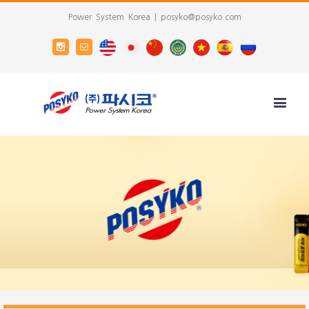
Power System Korea
|
posyko@posyko.com
EN
JP
CN
AR
VN
es
ru
Instagram
Email